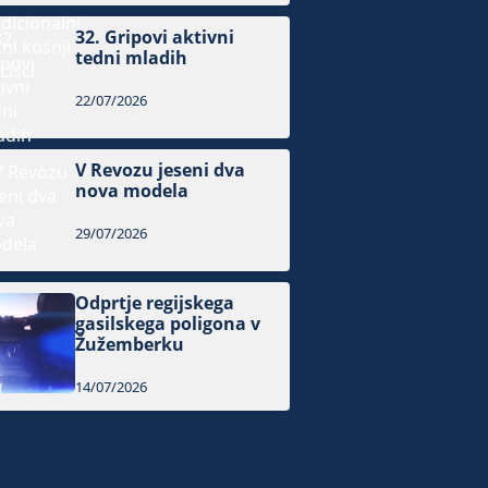
32. Gripovi aktivni
tedni mladih
22/07/2026
V Revozu jeseni dva
nova modela
29/07/2026
Odprtje regijskega
gasilskega poligona v
Žužemberku
14/07/2026