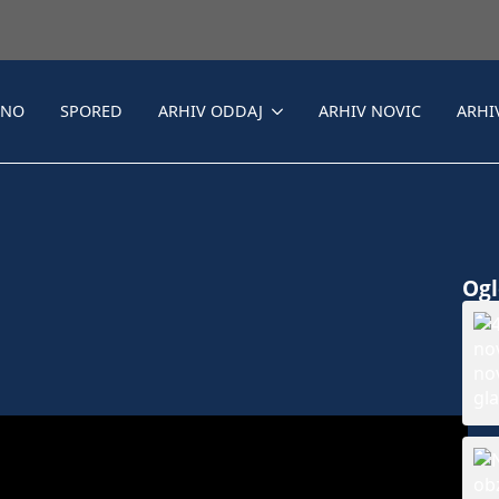
LNO
SPORED
ARHIV ODDAJ
ARHIV NOVIC
ARHI
Ogle