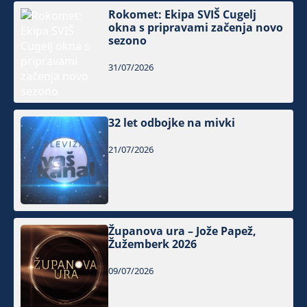
Rokomet: Ekipa SVIŠ Cugelj
okna s pripravami začenja novo
sezono
31/07/2026
32 let odbojke na mivki
21/07/2026
Županova ura – Jože Papež,
Žužemberk 2026
09/07/2026