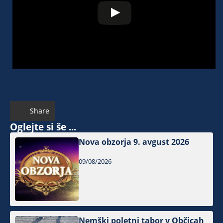
Share
Oglejte si še ...
Nova obzorja 9. avgust 2026
09/08/2026
Nemški poletni tabor v Občicah