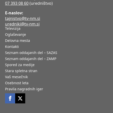
07 393 08 60
(uredništvo)
E-naslov:
tajnistvo@tv-nm.si
uredniki@tv-nm.si
Televizija
Oglaševanje
Delovna mesta
Kontakti
Seznam oddajanih del – SAZAS
Seznam oddajanih del – ZAMP
Spored za medije
Stara spletna stran
Vaš mesečnik
Osebnost leta
Pravila nagradnih iger