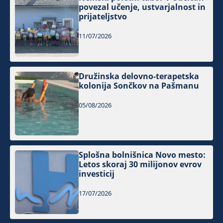
povezal učenje, ustvarjalnost in
prijateljstvo
11/07/2026
Družinska delovno-terapetska
kolonija Sončkov na Pašmanu
05/08/2026
Splošna bolnišnica Novo mesto:
Letos skoraj 30 milijonov evrov
investicij
17/07/2026