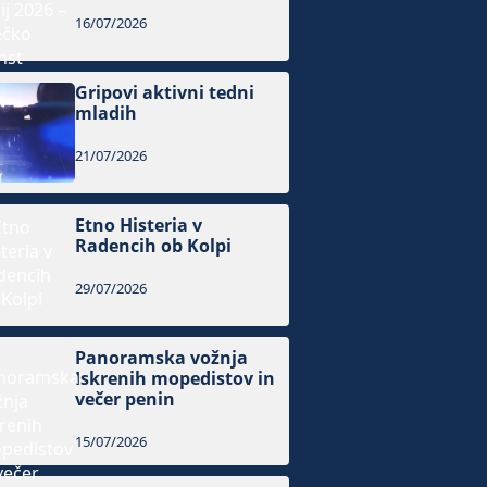
16/07/2026
Gripovi aktivni tedni
mladih
21/07/2026
Etno Histeria v
Radencih ob Kolpi
29/07/2026
Panoramska vožnja
Iskrenih mopedistov in
večer penin
15/07/2026