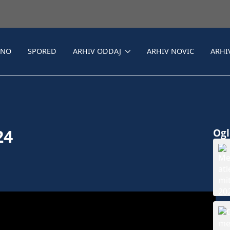
LNO
SPORED
ARHIV ODDAJ
ARHIV NOVIC
ARHI
24
Ogle