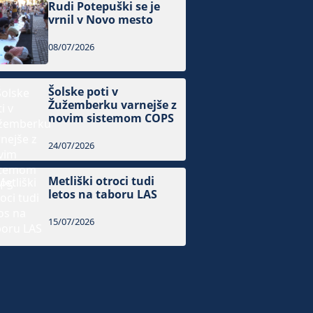
Rudi Potepuški se je
vrnil v Novo mesto
08/07/2026
Šolske poti v
Žužemberku varnejše z
novim sistemom COPS
24/07/2026
Metliški otroci tudi
letos na taboru LAS
15/07/2026