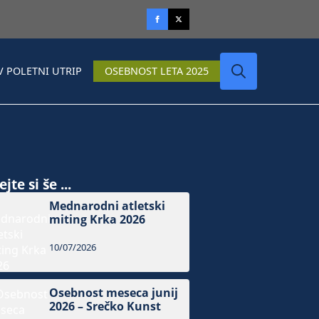
V POLETNI UTRIP
OSEBNOST LETA 2025
Search
for:
jte si še ...
Mednarodni atletski
miting Krka 2026
10/07/2026
Osebnost meseca junij
2026 – Srečko Kunst