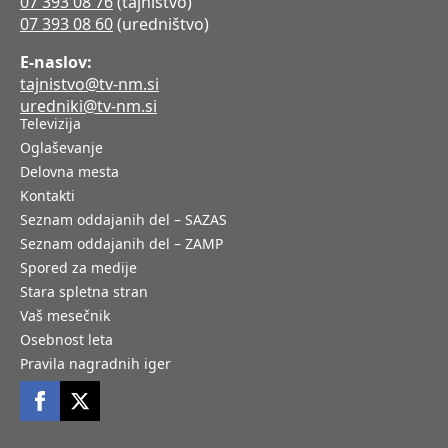
07 393 08 76
(tajništvo)
07 393 08 60
(uredništvo)
E-naslov:
tajnistvo@tv-nm.si
uredniki@tv-nm.si
Televizija
Oglaševanje
Delovna mesta
Kontakti
Seznam oddajanih del – SAZAS
Seznam oddajanih del – ZAMP
Spored za medije
Stara spletna stran
Vaš mesečnik
Osebnost leta
Pravila nagradnih iger