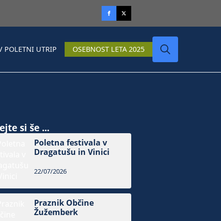
V POLETNI UTRIP
OSEBNOST LETA 2025
Search
for:
jte si še ...
Poletna festivala v
Dragatušu in Vinici
22/07/2026
Praznik Občine
Žužemberk