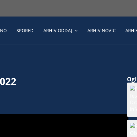
LNO
SPORED
ARHIV ODDAJ
ARHIV NOVIC
ARHI
2022
Ogle