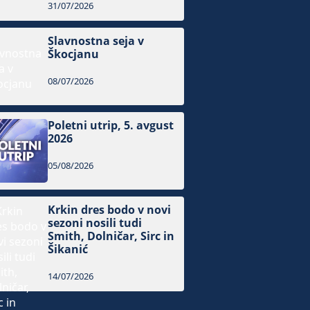
31/07/2026
Slavnostna seja v
Škocjanu
08/07/2026
Poletni utrip, 5. avgust
2026
05/08/2026
Krkin dres bodo v novi
sezoni nosili tudi
Smith, Dolničar, Sirc in
Šikanić
14/07/2026