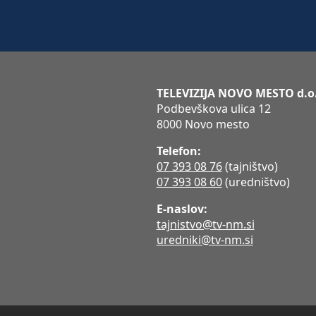
TELEVIZIJA NOVO MESTO d.o
Podbevškova ulica 12
8000 Novo mesto
Telefon:
07 393 08 76
(tajništvo)
07 393 08 60
(uredništvo)
E-naslov:
tajnistvo@tv-nm.si
uredniki@tv-nm.si