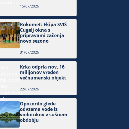
15/07/2026
Rokomet: Ekipa SVIŠ
Cugelj okna s
pripravami začenja
novo sezono
31/07/2026
Krka odprla nov, 16
milijonov vreden
večnamenski objekt
22/07/2026
Opozorilo glede
odvzema vode iz
vodotokov v sušnem
obdobju