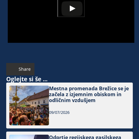
Share
Oglejte si še ...
Mestna promenada Brežice se je
začela z izjemnim obiskom in
odličnim vzdušjem
09/07/2026
Odprtje regijskega gasilskega