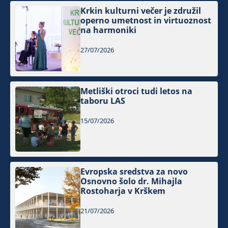
Krkin kulturni večer je združil
operno umetnost in virtuoznost
na harmoniki
27/07/2026
Metliški otroci tudi letos na
taboru LAS
15/07/2026
Evropska sredstva za novo
Osnovno šolo dr. Mihajla
Rostoharja v Krškem
21/07/2026