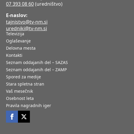
07 393 08 60
(uredništvo)
E-naslov:
tajnistvo@tv-nm.si
uredniki@tv-nm.si
Televizija
Oglaševanje
Delovna mesta
Kontakti
Seznam oddajanih del – SAZAS
Seznam oddajanih del – ZAMP
Spored za medije
Stara spletna stran
Vaš mesečnik
Osebnost leta
Pravila nagradnih iger