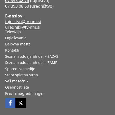
07 393 08 76
(tajništvo)
07 393 08 60
(uredništvo)
E-naslov:
tajnistvo@tv-nm.si
uredniki@tv-nm.si
Televizija
Oglaševanje
Delovna mesta
Kontakti
Seznam oddajanih del – SAZAS
Seznam oddajanih del – ZAMP
Spored za medije
Stara spletna stran
Vaš mesečnik
Osebnost leta
Pravila nagradnih iger