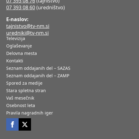
07 393 08 76
(tajništvo)
07 393 08 60
(uredništvo)
E-naslov:
tajnistvo@tv-nm.si
uredniki@tv-nm.si
Televizija
Oglaševanje
Delovna mesta
Kontakti
Seznam oddajanih del – SAZAS
Seznam oddajanih del – ZAMP
Spored za medije
Stara spletna stran
Vaš mesečnik
Osebnost leta
Pravila nagradnih iger