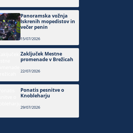
Panoramska vožnja
Iskrenih mopedistov in
večer penin
15/07/2026
Zaključek Mestne
promenade v Brežicah
22/07/2026
Ponatis pesnitve o
Knobleharju
29/07/2026