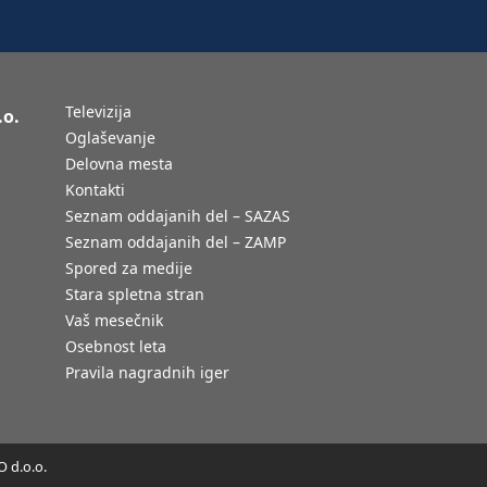
Televizija
.o.
Oglaševanje
Delovna mesta
Kontakti
Seznam oddajanih del – SAZAS
Seznam oddajanih del – ZAMP
Spored za medije
Stara spletna stran
Vaš mesečnik
Osebnost leta
Pravila nagradnih iger
 d.o.o.