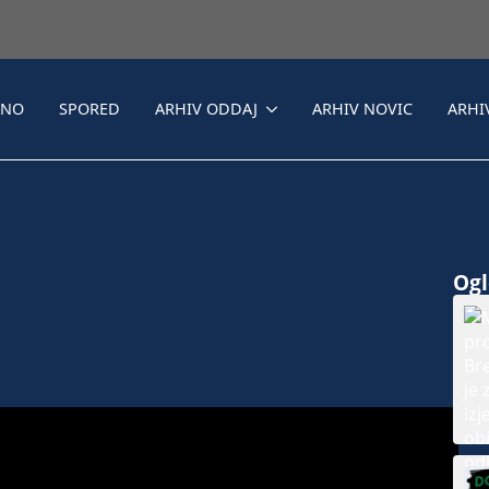
LNO
SPORED
ARHIV ODDAJ
ARHIV NOVIC
ARHI
Ogle