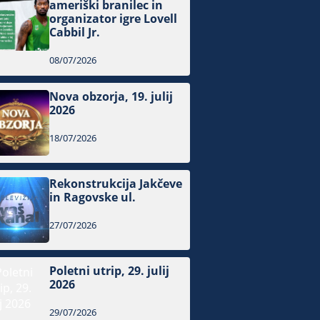
ameriški branilec in
organizator igre Lovell
Cabbil Jr.
08/07/2026
Nova obzorja, 19. julij
2026
18/07/2026
Rekonstrukcija Jakčeve
in Ragovske ul.
27/07/2026
Poletni utrip, 29. julij
2026
29/07/2026