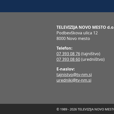
TELEVIZIJA NOVO MESTO d.o
Podbevškova ulica 12
8000 Novo mesto
Telefon:
07 393 08 76
(tajništvo)
07 393 08 60
(uredništvo)
E-naslov:
tajnistvo@tv-nm.si
uredniki@tv-nm.si
© 1989 - 2026 TELEVIZIJA NOVO MESTO