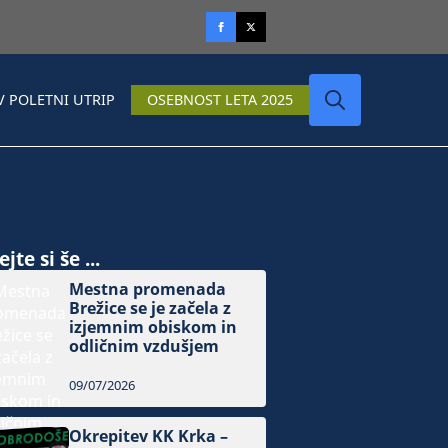
V POLETNI UTRIP
OSEBNOST LETA 2025
Search
for:
jte si še ...
Mestna promenada
Brežice se je začela z
izjemnim obiskom in
odličnim vzdušjem
09/07/2026
Okrepitev KK Krka –