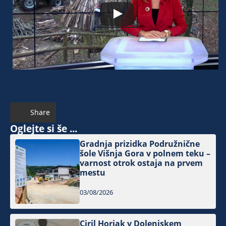
Share
Oglejte si še ...
Gradnja prizidka Podružnične
šole Višnja Gora v polnem teku –
varnost otrok ostaja na prvem
mestu
03/08/2026
Ciril Horjak v Dolenjskem