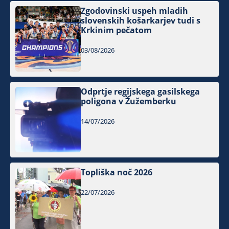
Zgodovinski uspeh mladih
slovenskih košarkarjev tudi s
Krkinim pečatom
03/08/2026
Odprtje regijskega gasilskega
poligona v Žužemberku
14/07/2026
Topliška noč 2026
22/07/2026