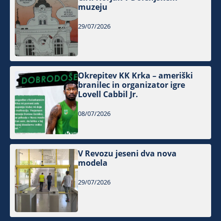
muzeju
29/07/2026
Okrepitev KK Krka – ameriški
branilec in organizator igre
Lovell Cabbil Jr.
08/07/2026
V Revozu jeseni dva nova
modela
29/07/2026