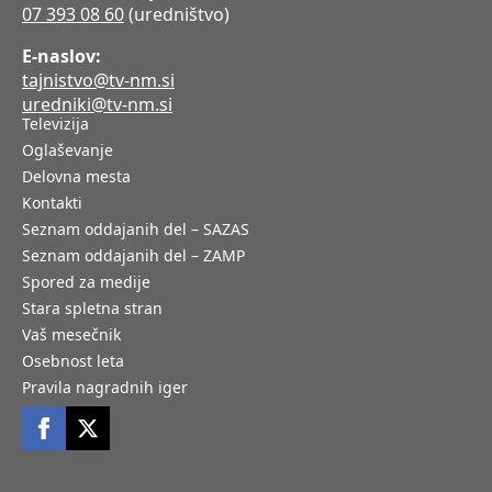
07 393 08 60
(uredništvo)
E-naslov:
tajnistvo@tv-nm.si
uredniki@tv-nm.si
Televizija
Oglaševanje
Delovna mesta
Kontakti
Seznam oddajanih del – SAZAS
Seznam oddajanih del – ZAMP
Spored za medije
Stara spletna stran
Vaš mesečnik
Osebnost leta
Pravila nagradnih iger