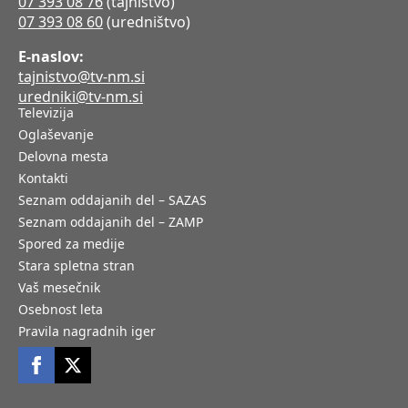
07 393 08 76
(tajništvo)
07 393 08 60
(uredništvo)
E-naslov:
tajnistvo@tv-nm.si
uredniki@tv-nm.si
Televizija
Oglaševanje
Delovna mesta
Kontakti
Seznam oddajanih del – SAZAS
Seznam oddajanih del – ZAMP
Spored za medije
Stara spletna stran
Vaš mesečnik
Osebnost leta
Pravila nagradnih iger