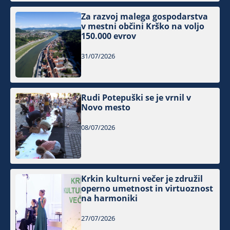
Za razvoj malega gospodarstva
v mestni občini Krško na voljo
150.000 evrov
31/07/2026
Rudi Potepuški se je vrnil v
Novo mesto
08/07/2026
Krkin kulturni večer je združil
operno umetnost in virtuoznost
na harmoniki
27/07/2026