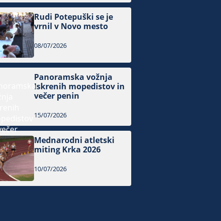
Rudi Potepuški se je
vrnil v Novo mesto
08/07/2026
Panoramska vožnja
Iskrenih mopedistov in
večer penin
15/07/2026
Mednarodni atletski
miting Krka 2026
10/07/2026