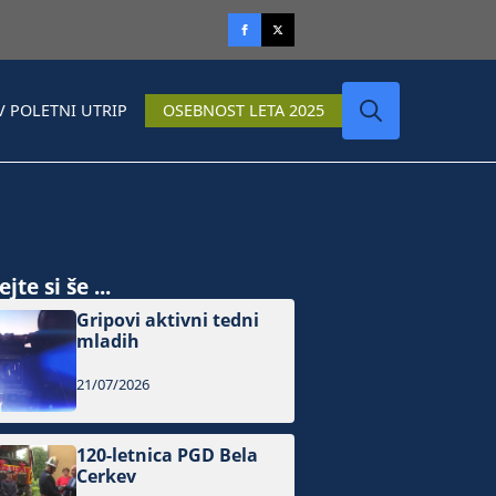
V POLETNI UTRIP
OSEBNOST LETA 2025
Search
for:
jte si še ...
Gripovi aktivni tedni
mladih
21/07/2026
120-letnica PGD Bela
Cerkev