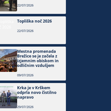
22/07/2026
Topliška noč 2026
22/07/2026
Mestna promenada
Brežice se je začela z
izjemnim obiskom in
odličnim vzdušjem
09/07/2026
Krka je v Krškem
odprla novo čistilno
napravo
29/07/2026