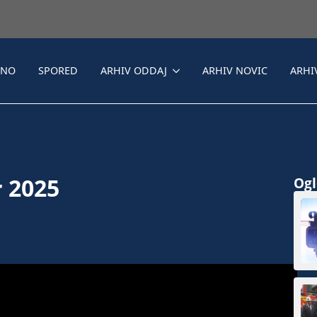
LNO
SPORED
ARHIV ODDAJ
ARHIV NOVIC
ARHI
r 2025
Ogle