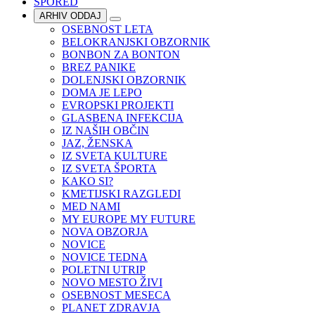
SPORED
ARHIV ODDAJ
OSEBNOST LETA
BELOKRANJSKI OBZORNIK
BONBON ZA BONTON
BREZ PANIKE
DOLENJSKI OBZORNIK
DOMA JE LEPO
EVROPSKI PROJEKTI
GLASBENA INFEKCIJA
IZ NAŠIH OBČIN
JAZ, ŽENSKA
IZ SVETA KULTURE
IZ SVETA ŠPORTA
KAKO SI?
KMETIJSKI RAZGLEDI
MED NAMI
MY EUROPE MY FUTURE
NOVA OBZORJA
NOVICE
NOVICE TEDNA
POLETNI UTRIP
NOVO MESTO ŽIVI
OSEBNOST MESECA
PLANET ZDRAVJA