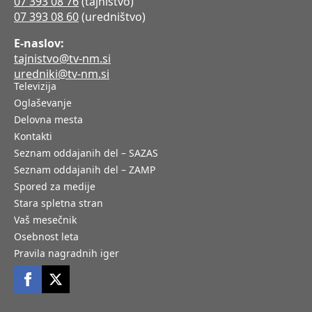
07 393 08 76
(tajništvo)
07 393 08 60
(uredništvo)
E-naslov:
tajnistvo@tv-nm.si
uredniki@tv-nm.si
Televizija
Oglaševanje
Delovna mesta
Kontakti
Seznam oddajanih del – SAZAS
Seznam oddajanih del – ZAMP
Spored za medije
Stara spletna stran
Vaš mesečnik
Osebnost leta
Pravila nagradnih iger