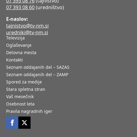
07 393 08 76
(tajništvo)
07 393 08 60
(uredništvo)
E-naslov:
tajnistvo@tv-nm.si
uredniki@tv-nm.si
Televizija
Oglaševanje
Delovna mesta
Kontakti
Seznam oddajanih del – SAZAS
Seznam oddajanih del – ZAMP
Spored za medije
Stara spletna stran
Vaš mesečnik
Osebnost leta
Pravila nagradnih iger