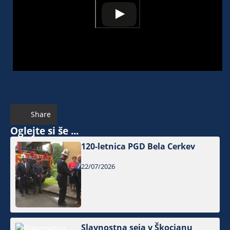
Share
Oglejte si še ...
120-letnica PGD Bela Cerkev
22/07/2026
Slavnostna seja v Škocjanu