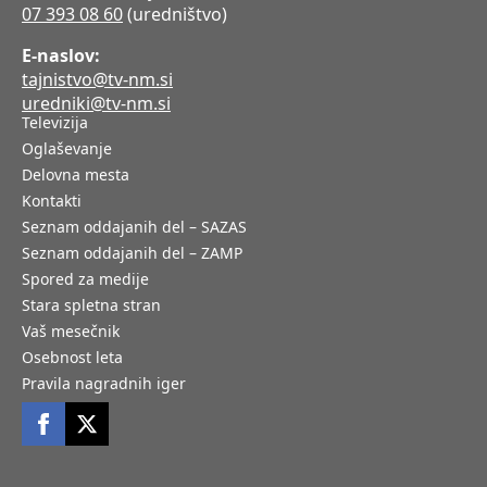
07 393 08 60
(uredništvo)
E-naslov:
tajnistvo@tv-nm.si
uredniki@tv-nm.si
Televizija
Oglaševanje
Delovna mesta
Kontakti
Seznam oddajanih del – SAZAS
Seznam oddajanih del – ZAMP
Spored za medije
Stara spletna stran
Vaš mesečnik
Osebnost leta
Pravila nagradnih iger