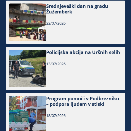
Srednjeveški dan na gradu
Žužemberk
22/07/2026
Policijska akcija na Uršnih selih
13/07/2026
Program pomoči v Podbrezniku
– podpora ljudem v stiski
18/07/2026