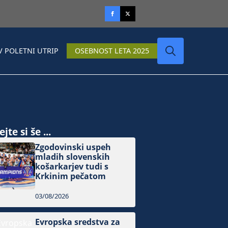
V POLETNI UTRIP
OSEBNOST LETA 2025
Search
for:
jte si še ...
Zgodovinski uspeh
mladih slovenskih
košarkarjev tudi s
Krkinim pečatom
03/08/2026
Evropska sredstva za