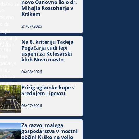
novo Osnovno šolo dr.
Mihajla Rostoharja v
Krškem
21/07/2026
Na 8. kriteriju Tadeja
Pogačarja tudi lepi
uspehi za Kolesarski
klub Novo mesto
04/08/2026
Prižig oglarske kope v
Srednjem Lipovcu
08/07/2026
Za razvoj malega
gospodarstva v mestni
občini Krško na voljo