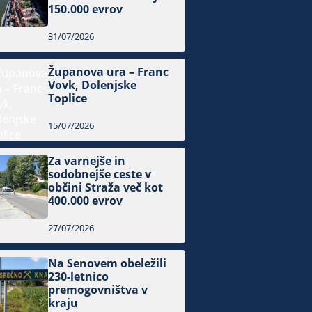
150.000 evrov
31/07/2026
Županova ura – Franc
Vovk, Dolenjske
Toplice
15/07/2026
Za varnejše in
sodobnejše ceste v
občini Straža več kot
400.000 evrov
27/07/2026
Na Senovem obeležili
230-letnico
premogovništva v
kraju