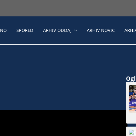
LNO
SPORED
ARHIV ODDAJ
ARHIV NOVIC
ARHI
Ogle