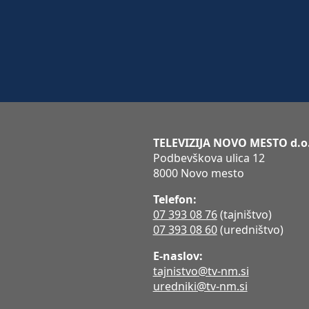
TELEVIZIJA NOVO MESTO d.o
Podbevškova ulica 12
8000 Novo mesto
Telefon:
07 393 08 76
(tajništvo)
07 393 08 60
(uredništvo)
E-naslov:
tajnistvo@tv-nm.si
uredniki@tv-nm.si