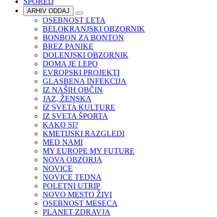
SPORED
ARHIV ODDAJ
OSEBNOST LETA
BELOKRANJSKI OBZORNIK
BONBON ZA BONTON
BREZ PANIKE
DOLENJSKI OBZORNIK
DOMA JE LEPO
EVROPSKI PROJEKTI
GLASBENA INFEKCIJA
IZ NAŠIH OBČIN
JAZ, ŽENSKA
IZ SVETA KULTURE
IZ SVETA ŠPORTA
KAKO SI?
KMETIJSKI RAZGLEDI
MED NAMI
MY EUROPE MY FUTURE
NOVA OBZORJA
NOVICE
NOVICE TEDNA
POLETNI UTRIP
NOVO MESTO ŽIVI
OSEBNOST MESECA
PLANET ZDRAVJA