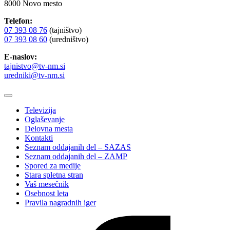
8000 Novo mesto
Telefon:
07 393 08 76
(tajništvo)
07 393 08 60
(uredništvo)
E-naslov:
tajnistvo@tv-nm.si
uredniki@tv-nm.si
Televizija
Oglaševanje
Delovna mesta
Kontakti
Seznam oddajanih del – SAZAS
Seznam oddajanih del – ZAMP
Spored za medije
Stara spletna stran
Vaš mesečnik
Osebnost leta
Pravila nagradnih iger