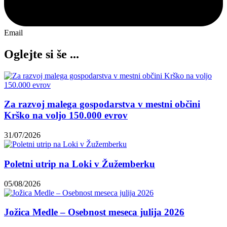
Email
Oglejte si še ...
Za razvoj malega gospodarstva v mestni občini
Krško na voljo 150.000 evrov
31/07/2026
Poletni utrip na Loki v Žužemberku
05/08/2026
Jožica Medle – Osebnost meseca julija 2026