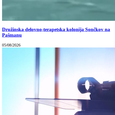
Družinska delovno-terapetska kolonija Sončkov na
Pašmanu
05/08/2026