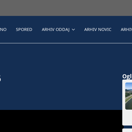
LNO
SPORED
ARHIV ODDAJ
ARHIV NOVIC
ARHI
6
Ogle