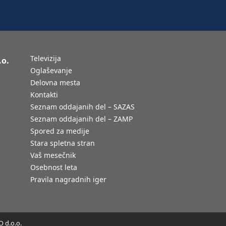
Televizija
.o.
Oglaševanje
Delovna mesta
Kontakti
Seznam oddajanih del – SAZAS
Seznam oddajanih del – ZAMP
Spored za medije
Stara spletna stran
Vaš mesečnik
Osebnost leta
Pravila nagradnih iger
 d.o.o.