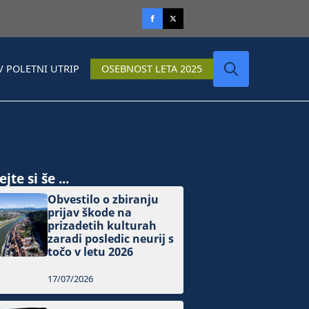
V POLETNI UTRIP
OSEBNOST LETA 2025
Search
for:
jte si še ...
Obvestilo o zbiranju
prijav škode na
prizadetih kulturah
zaradi posledic neurij s
točo v letu 2026
17/07/2026