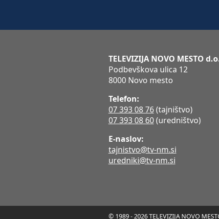
TELEVIZIJA NOVO MESTO d.o
Podbevškova ulica 12
8000 Novo mesto
Telefon:
07 393 08 76
(tajništvo)
07 393 08 60
(uredništvo)
E-naslov:
tajnistvo@tv-nm.si
uredniki@tv-nm.si
© 1989 - 2026 TELEVIZIJA NOVO MESTO