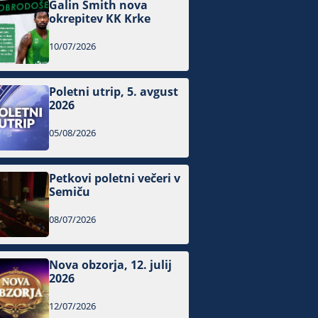
Galin Smith nova
okrepitev KK Krke
10/07/2026
Poletni utrip, 5. avgust
2026
05/08/2026
Petkovi poletni večeri v
Semiču
08/07/2026
Nova obzorja, 12. julij
2026
12/07/2026