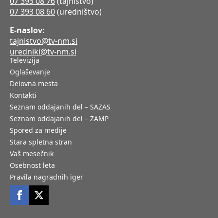
07 393 08 76
(tajništvo)
07 393 08 60
(uredništvo)
E-naslov:
tajnistvo@tv-nm.si
uredniki@tv-nm.si
Televizija
Oglaševanje
Delovna mesta
Kontakti
Seznam oddajanih del – SAZAS
Seznam oddajanih del – ZAMP
Spored za medije
Stara spletna stran
Vaš mesečnik
Osebnost leta
Pravila nagradnih iger