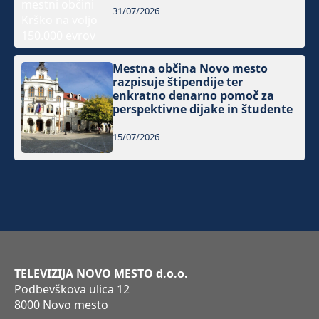
31/07/2026
Mestna občina Novo mesto
razpisuje štipendije ter
enkratno denarno pomoč za
perspektivne dijake in študente
15/07/2026
TELEVIZIJA NOVO MESTO d.o.o.
Podbevškova ulica 12
8000 Novo mesto