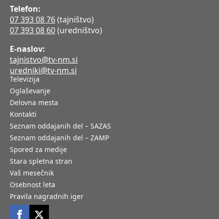
Telefon:
07 393 08 76
(tajništvo)
07 393 08 60
(uredništvo)
E-naslov:
tajnistvo@tv-nm.si
uredniki@tv-nm.si
Televizija
Oglaševanje
Delovna mesta
Kontakti
Seznam oddajanih del – SAZAS
Seznam oddajanih del – ZAMP
Spored za medije
Stara spletna stran
Vaš mesečnik
Osebnost leta
Pravila nagradnih iger