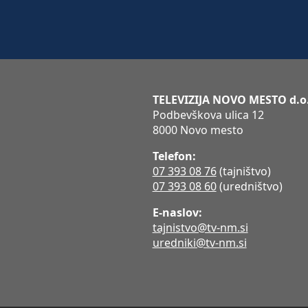
TELEVIZIJA NOVO MESTO d.o
Podbevškova ulica 12
8000 Novo mesto
Telefon:
07 393 08 76
(tajništvo)
07 393 08 60
(uredništvo)
E-naslov:
tajnistvo@tv-nm.si
uredniki@tv-nm.si