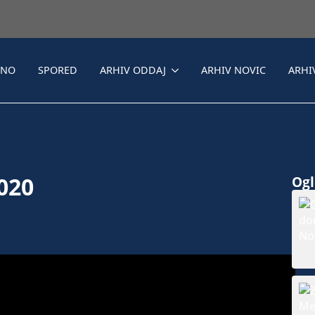
LNO
SPORED
ARHIV ODDAJ
ARHIV NOVIC
ARHI
2020
Ogle