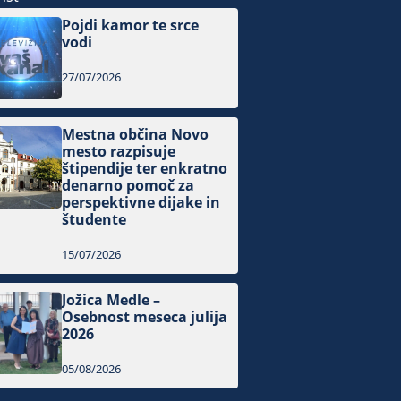
Pojdi kamor te srce
vodi
27/07/2026
Mestna občina Novo
mesto razpisuje
štipendije ter enkratno
denarno pomoč za
perspektivne dijake in
študente
15/07/2026
Jožica Medle –
Osebnost meseca julija
2026
05/08/2026