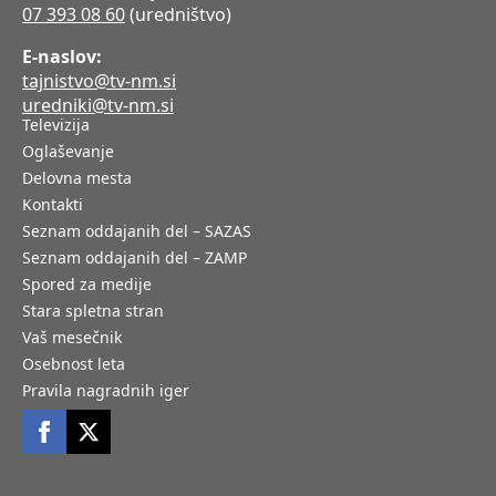
07 393 08 60
(uredništvo)
E-naslov:
tajnistvo@tv-nm.si
uredniki@tv-nm.si
Televizija
Oglaševanje
Delovna mesta
Kontakti
Seznam oddajanih del – SAZAS
Seznam oddajanih del – ZAMP
Spored za medije
Stara spletna stran
Vaš mesečnik
Osebnost leta
Pravila nagradnih iger