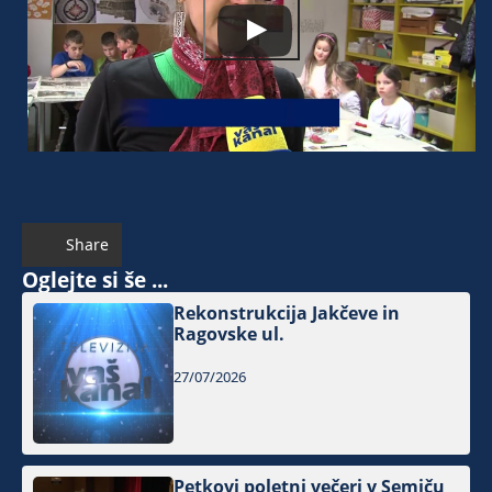
Share
Oglejte si še ...
Rekonstrukcija Jakčeve in
Ragovske ul.
27/07/2026
Petkovi poletni večeri v Semiču