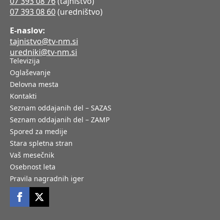
07 393 08 76
(tajništvo)
07 393 08 60
(uredništvo)
E-naslov:
tajnistvo@tv-nm.si
uredniki@tv-nm.si
Televizija
Oglaševanje
Delovna mesta
Kontakti
Seznam oddajanih del – SAZAS
Seznam oddajanih del – ZAMP
Spored za medije
Stara spletna stran
Vaš mesečnik
Osebnost leta
Pravila nagradnih iger