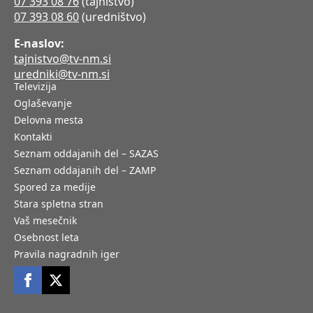
07 393 08 76
(tajništvo)
07 393 08 60
(uredništvo)
E-naslov:
tajnistvo@tv-nm.si
uredniki@tv-nm.si
Televizija
Oglaševanje
Delovna mesta
Kontakti
Seznam oddajanih del – SAZAS
Seznam oddajanih del – ZAMP
Spored za medije
Stara spletna stran
Vaš mesečnik
Osebnost leta
Pravila nagradnih iger