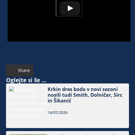
Share
Oglejte si še ...
Krkin dres bodo v novi sezoni
nosili tudi Smith, Dolničar, Sirc
in Šikanić
14/07/2026