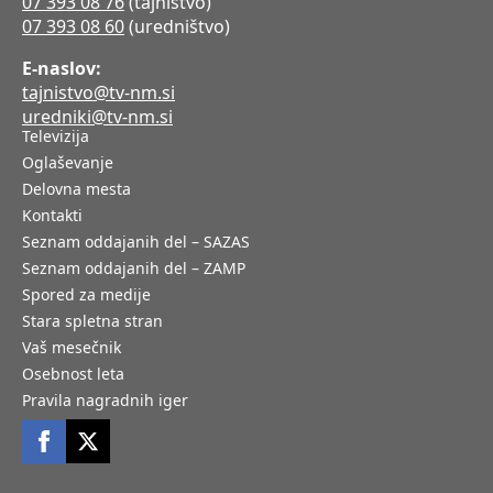
07 393 08 76
(tajništvo)
07 393 08 60
(uredništvo)
E-naslov:
tajnistvo@tv-nm.si
uredniki@tv-nm.si
Televizija
Oglaševanje
Delovna mesta
Kontakti
Seznam oddajanih del – SAZAS
Seznam oddajanih del – ZAMP
Spored za medije
Stara spletna stran
Vaš mesečnik
Osebnost leta
Pravila nagradnih iger