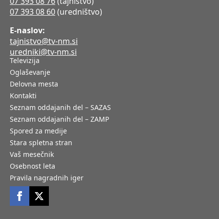
07 393 08 76
(tajništvo)
07 393 08 60
(uredništvo)
E-naslov:
tajnistvo@tv-nm.si
uredniki@tv-nm.si
Televizija
Oglaševanje
Delovna mesta
Kontakti
Seznam oddajanih del – SAZAS
Seznam oddajanih del – ZAMP
Spored za medije
Stara spletna stran
Vaš mesečnik
Osebnost leta
Pravila nagradnih iger