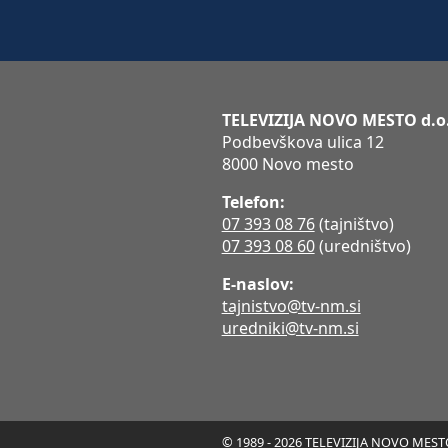
TELEVIZIJA NOVO MESTO d.o
Podbevškova ulica 12
8000 Novo mesto
Telefon:
07 393 08 76
(tajništvo)
07 393 08 60
(uredništvo)
E-naslov:
tajnistvo@tv-nm.si
uredniki@tv-nm.si
© 1989 - 2026 TELEVIZIJA NOVO MESTO