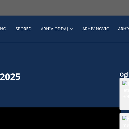
LNO
SPORED
ARHIV ODDAJ
ARHIV NOVIC
ARHI
 2025
Ogle