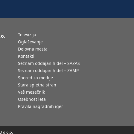
Televizija
.o.
Oglaševanje
Delovna mesta
Kontakti
Seznam oddajanih del – SAZAS
Seznam oddajanih del – ZAMP
Spored za medije
Stara spletna stran
Vaš mesečnik
Osebnost leta
Pravila nagradnih iger
 d.o.o.