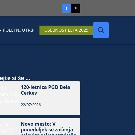
V POLETNI UTRIP
OSEBNOST LETA 2025
Search
for:
jte si še ...
120-letnica PGD Bela
Cerkev
22/07/2026
Novo mesto: V
ponedeljek se začenja