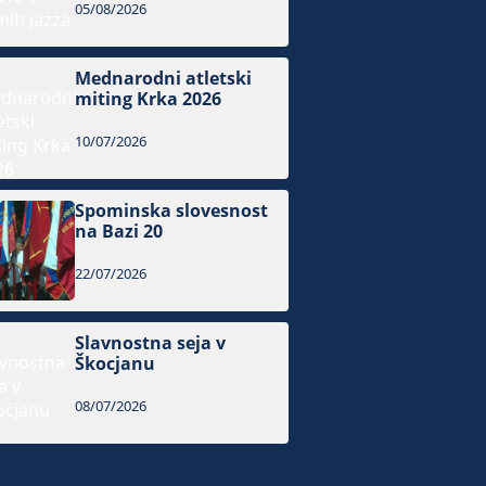
05/08/2026
Mednarodni atletski
miting Krka 2026
10/07/2026
Spominska slovesnost
na Bazi 20
22/07/2026
Slavnostna seja v
Škocjanu
08/07/2026