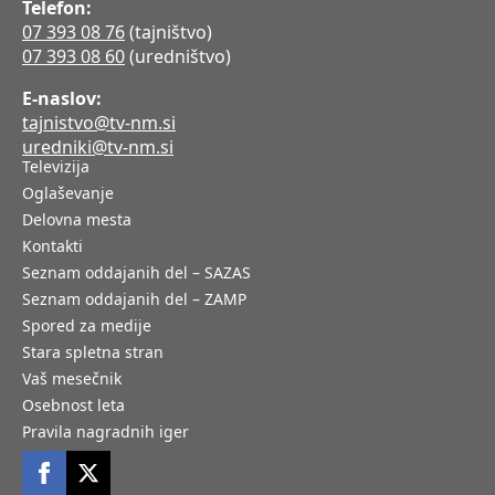
Telefon:
07 393 08 76
(tajništvo)
07 393 08 60
(uredništvo)
E-naslov:
tajnistvo@tv-nm.si
uredniki@tv-nm.si
Televizija
Oglaševanje
Delovna mesta
Kontakti
Seznam oddajanih del – SAZAS
Seznam oddajanih del – ZAMP
Spored za medije
Stara spletna stran
Vaš mesečnik
Osebnost leta
Pravila nagradnih iger