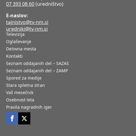
07 393 08 60
(uredništvo)
E-naslov:
tajnistvo@tv-nm.si
uredniki@tv-nm.si
Televizija
Oglaševanje
Delovna mesta
Kontakti
Seznam oddajanih del – SAZAS
Seznam oddajanih del – ZAMP
Spored za medije
Stara spletna stran
Vaš mesečnik
Osebnost leta
Pravila nagradnih iger