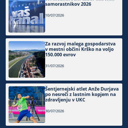
samorastnikov 2026
10/07/2026
Za razvoj malega gospodarstva
v mestni občini Krško na voljo
150.000 evrov
31/07/2026
Šentjernejski atlet Anže Durjava
po nesreči z lastnim kopjem na
zdravljenju v UKC
30/07/2026