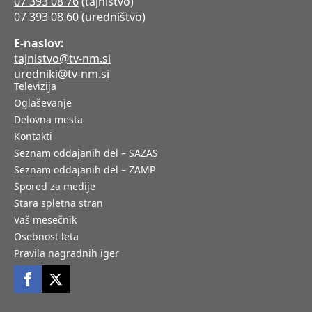
07 393 08 76
(tajništvo)
07 393 08 60
(uredništvo)
E-naslov:
tajnistvo@tv-nm.si
uredniki@tv-nm.si
Televizija
Oglaševanje
Delovna mesta
Kontakti
Seznam oddajanih del – SAZAS
Seznam oddajanih del – ZAMP
Spored za medije
Stara spletna stran
Vaš mesečnik
Osebnost leta
Pravila nagradnih iger