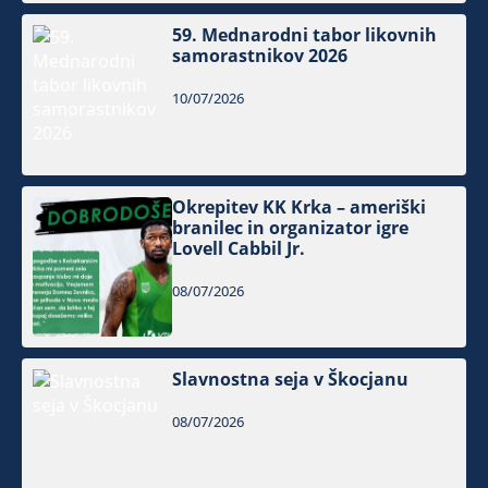
59. Mednarodni tabor likovnih
samorastnikov 2026
10/07/2026
Okrepitev KK Krka – ameriški
branilec in organizator igre
Lovell Cabbil Jr.
08/07/2026
Slavnostna seja v Škocjanu
08/07/2026