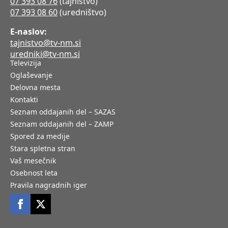
07 393 08 76
(tajništvo)
07 393 08 60
(uredništvo)
E-naslov:
tajnistvo@tv-nm.si
uredniki@tv-nm.si
Televizija
Oglaševanje
Delovna mesta
Kontakti
Seznam oddajanih del – SAZAS
Seznam oddajanih del – ZAMP
Spored za medije
Stara spletna stran
Vaš mesečnik
Osebnost leta
Pravila nagradnih iger