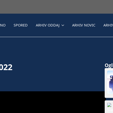
LNO
SPORED
ARHIV ODDAJ
ARHIV NOVIC
ARHI
2022
Ogle