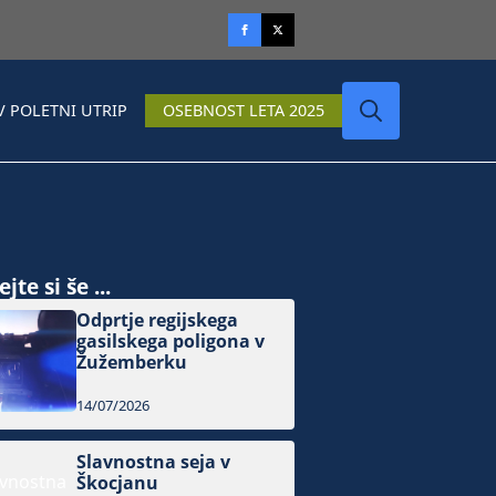
V POLETNI UTRIP
OSEBNOST LETA 2025
Search
for:
jte si še ...
Odprtje regijskega
gasilskega poligona v
Žužemberku
14/07/2026
Slavnostna seja v
Škocjanu