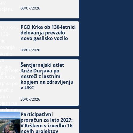
08/07/2026
PGD Krka ob 130-letnici
delovanja prevzelo
novo gasilsko vozilo
08/07/2026
Šentjernejski atlet
Anže Durjava po
nesreči z lastnim
kopjem na zdravljenju
v UKC
30/07/2026
Participativni
proračun za leto 2027:
V Krškem v izvedbo 16
novih projektov