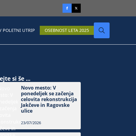
V POLETNI UTRIP
OSEBNOST LETA 2025
Search
for:
jte si še ...
Novo mesto: V
ponedeljek se začenja
celovita rekonstrukcija
Jakčeve in Ragovske
ulice
23/07/2026