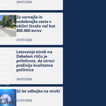
29/07/2026
Za varnejše in
sodobnejše ceste v
občini Straža več kot
400.000 evrov
27/07/2026
Letovanje otrok na
Debelem rtiču je
priložnost, da otroci
preživijo kvalitetne
počitnice
26/07/2026
32 let odbojke na mivki
21/07/2026