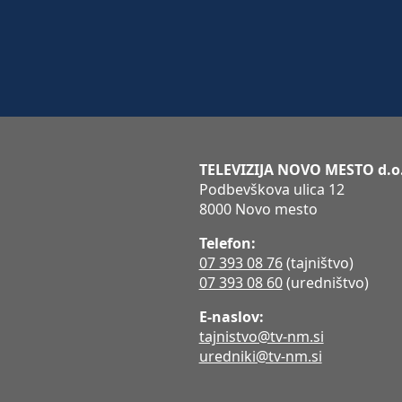
TELEVIZIJA NOVO MESTO d.o
Podbevškova ulica 12
8000 Novo mesto
Telefon:
07 393 08 76
(tajništvo)
07 393 08 60
(uredništvo)
E-naslov:
tajnistvo@tv-nm.si
uredniki@tv-nm.si