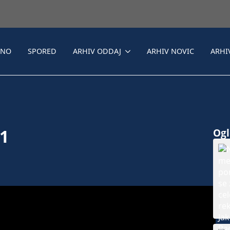
LNO
SPORED
ARHIV ODDAJ
ARHIV NOVIC
ARHI
21
Ogle