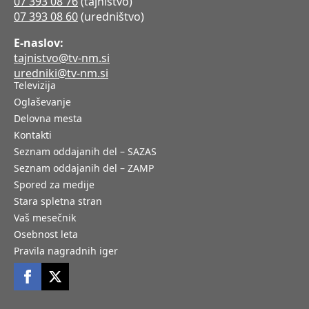
07 393 08 76
(tajništvo)
07 393 08 60
(uredništvo)
E-naslov:
tajnistvo@tv-nm.si
uredniki@tv-nm.si
Televizija
Oglaševanje
Delovna mesta
Kontakti
Seznam oddajanih del – SAZAS
Seznam oddajanih del – ZAMP
Spored za medije
Stara spletna stran
Vaš mesečnik
Osebnost leta
Pravila nagradnih iger