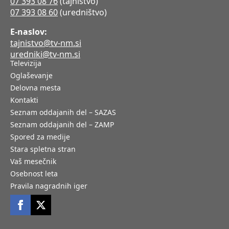
07 393 08 76
(tajništvo)
07 393 08 60
(uredništvo)
E-naslov:
tajnistvo@tv-nm.si
uredniki@tv-nm.si
Televizija
Oglaševanje
Delovna mesta
Kontakti
Seznam oddajanih del – SAZAS
Seznam oddajanih del – ZAMP
Spored za medije
Stara spletna stran
Vaš mesečnik
Osebnost leta
Pravila nagradnih iger