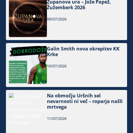
Županova ura – Jože Papež,
Žužemberk 2026
09/07/2026
Galin Smith nova okrepitev KK
Krke
10/07/2026
Na območju Uršnih sel
nevarnosti ni več – roparja našli
mrtvega
11/07/2026