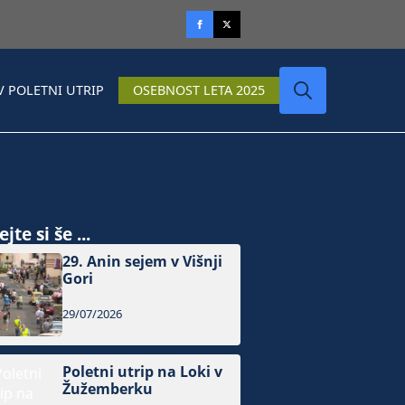
V POLETNI UTRIP
OSEBNOST LETA 2025
Search
for:
jte si še ...
29. Anin sejem v Višnji
Gori
29/07/2026
Poletni utrip na Loki v
Žužemberku