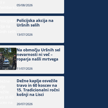
05/08/2026
Policijska akcija na
Uršnih selih
13/07/2026
Na območju Uršnih sel
nevarnosti ni več –
roparja našli mrtvega
11/07/2026
Dežne kaplje osvežile
travo in 60 koscev na
15. Tradicionalni ročni
košnji na Lisci
20/07/2026