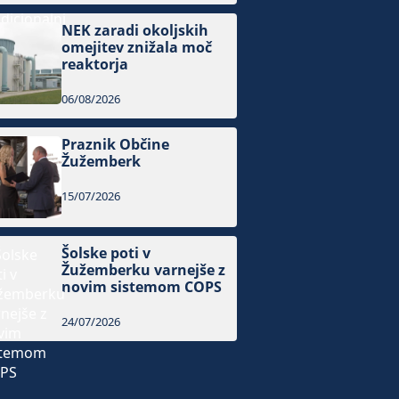
NEK zaradi okoljskih
omejitev znižala moč
reaktorja
06/08/2026
Praznik Občine
Žužemberk
15/07/2026
Šolske poti v
Žužemberku varnejše z
novim sistemom COPS
24/07/2026