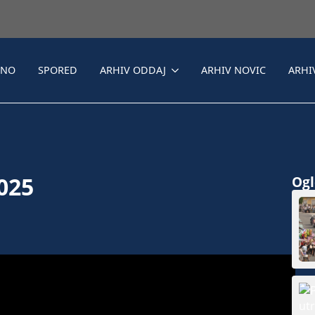
LNO
SPORED
ARHIV ODDAJ
ARHIV NOVIC
ARHI
2025
Ogle