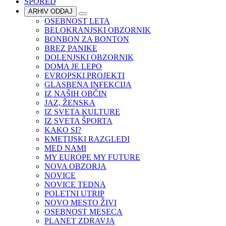
SPORED
ARHIV ODDAJ
OSEBNOST LETA
BELOKRANJSKI OBZORNIK
BONBON ZA BONTON
BREZ PANIKE
DOLENJSKI OBZORNIK
DOMA JE LEPO
EVROPSKI PROJEKTI
GLASBENA INFEKCIJA
IZ NAŠIH OBČIN
JAZ, ŽENSKA
IZ SVETA KULTURE
IZ SVETA ŠPORTA
KAKO SI?
KMETIJSKI RAZGLEDI
MED NAMI
MY EUROPE MY FUTURE
NOVA OBZORJA
NOVICE
NOVICE TEDNA
POLETNI UTRIP
NOVO MESTO ŽIVI
OSEBNOST MESECA
PLANET ZDRAVJA