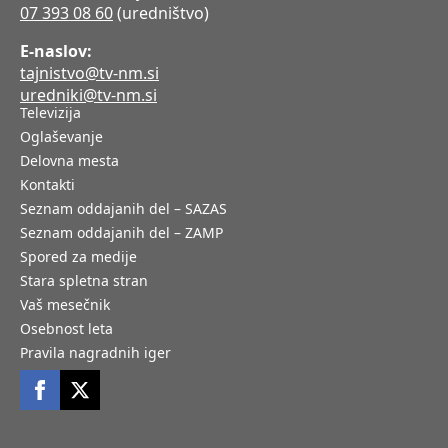
07 393 08 60
(uredništvo)
E-naslov:
tajnistvo@tv-nm.si
uredniki@tv-nm.si
Televizija
Oglaševanje
Delovna mesta
Kontakti
Seznam oddajanih del – SAZAS
Seznam oddajanih del – ZAMP
Spored za medije
Stara spletna stran
Vaš mesečnik
Osebnost leta
Pravila nagradnih iger