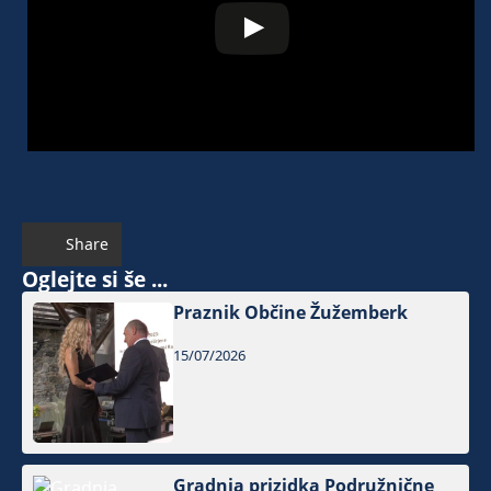
Share
Oglejte si še ...
Praznik Občine Žužemberk
15/07/2026
Gradnja prizidka Podružnične