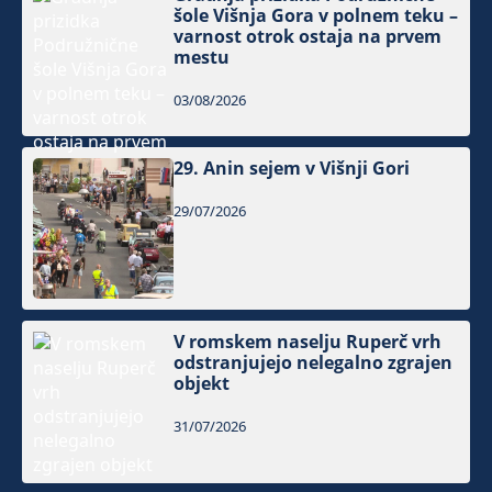
šole Višnja Gora v polnem teku –
varnost otrok ostaja na prvem
mestu
03/08/2026
29. Anin sejem v Višnji Gori
29/07/2026
V romskem naselju Ruperč vrh
odstranjujejo nelegalno zgrajen
objekt
31/07/2026