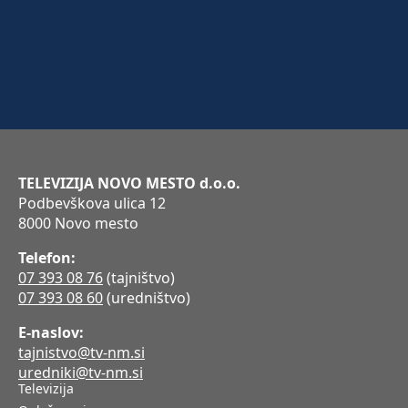
TELEVIZIJA NOVO MESTO d.o.o.
Podbevškova ulica 12
8000 Novo mesto
Telefon:
07 393 08 76
(tajništvo)
07 393 08 60
(uredništvo)
E-naslov:
tajnistvo@tv-nm.si
uredniki@tv-nm.si
Televizija