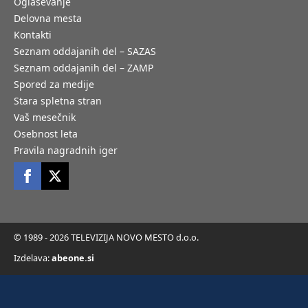
Oglaševanje
Delovna mesta
Kontakti
Seznam oddajanih del – SAZAS
Seznam oddajanih del – ZAMP
Spored za medije
Stara spletna stran
Vaš mesečnik
Osebnost leta
Pravila nagradnih iger
© 1989 - 2026 TELEVIZIJA NOVO MESTO d.o.o.
Izdelava:
abeone.si