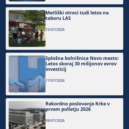
Metliški otroci tudi letos na
taboru LAS
15/07/2026
Splošna bolnišnica Novo mesto:
Letos skoraj 30 milijonov evrov
investicij
17/07/2026
Rekordno poslovanje Krke v
prvem polletju 2026
09/07/2026