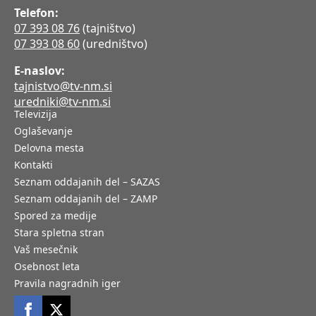
Telefon:
07 393 08 76
(tajništvo)
07 393 08 60
(uredništvo)
E-naslov:
tajnistvo@tv-nm.si
uredniki@tv-nm.si
Televizija
Oglaševanje
Delovna mesta
Kontakti
Seznam oddajanih del – SAZAS
Seznam oddajanih del – ZAMP
Spored za medije
Stara spletna stran
Vaš mesečnik
Osebnost leta
Pravila nagradnih iger