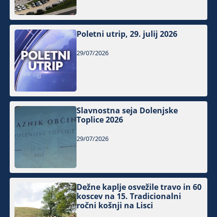
Poletni utrip, 29. julij 2026
29/07/2026
Slavnostna seja Dolenjske
Toplice 2026
29/07/2026
Dežne kaplje osvežile travo in 60
koscev na 15. Tradicionalni
ročni košnji na Lisci