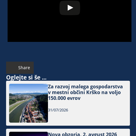
Share
Oglejte si še ...
Za razvoj malega gospodarstva
v mestni občini Krško na voljo
150.000 evrov
31/07/2026
Nova obzorja, 2. avgust 2026