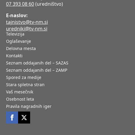
07 393 08 60
(uredništvo)
E-naslov:
tajnistvo@tv-nm.si
uredniki@tv-nm.si
Televizija
Oglaševanje
Delovna mesta
Kontakti
Seznam oddajanih del – SAZAS
Seznam oddajanih del – ZAMP
Spored za medije
Stara spletna stran
Vaš mesečnik
Osebnost leta
Pravila nagradnih iger