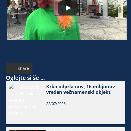
Share
Oglejte si še ...
Krka odprla nov, 16 milijonov
vreden večnamenski objekt
22/07/2026