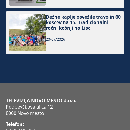
Dežne kaplje osvežile travo in 60
koscev na 15. Tradicionalni
ročni košnji na Lisci
20/07/2026
TELEVIZIJA NOVO MESTO d.o.o.
Podbevškova ulica 12
8000 Novo mesto
Telefon: