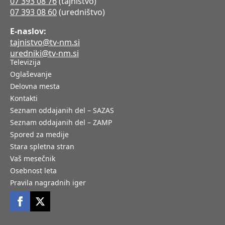
07 393 08 76
(tajništvo)
07 393 08 60
(uredništvo)
E-naslov:
tajnistvo@tv-nm.si
uredniki@tv-nm.si
Televizija
Oglaševanje
Delovna mesta
Kontakti
Seznam oddajanih del – SAZAS
Seznam oddajanih del – ZAMP
Spored za medije
Stara spletna stran
Vaš mesečnik
Osebnost leta
Pravila nagradnih iger