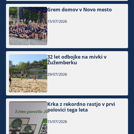
Grem domov v Novo mesto
15/07/2026
32 let odbojke na mivki v
Žužemberku
29/07/2026
Krka z rekordno rastjo v prvi
polovici tega leta
15/07/2026