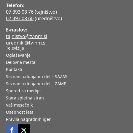
Telefon:
07 393 08 76
(tajništvo)
07 393 08 60
(uredništvo)
E-naslov:
tajnistvo@tv-nm.si
uredniki@tv-nm.si
Televizija
Oglaševanje
Delovna mesta
Kontakti
Seznam oddajanih del – SAZAS
Seznam oddajanih del – ZAMP
Spored za medije
Stara spletna stran
Vaš mesečnik
Osebnost leta
Pravila nagradnih iger