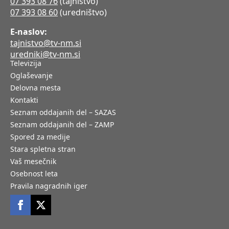
07 393 08 76
(tajništvo)
07 393 08 60
(uredništvo)
E-naslov:
tajnistvo@tv-nm.si
uredniki@tv-nm.si
Televizija
Oglaševanje
Delovna mesta
Kontakti
Seznam oddajanih del – SAZAS
Seznam oddajanih del – ZAMP
Spored za medije
Stara spletna stran
Vaš mesečnik
Osebnost leta
Pravila nagradnih iger