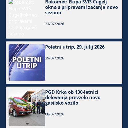
Rokomet: Ekipa SVIŠ Cugelj
okna s pripravami začenja novo
sezono
31/07/2026
Poletni utrip, 29. julij 2026
29/07/2026
PGD Krka ob 130-letnici
delovanja prevzelo novo
gasilsko vozilo
08/07/2026