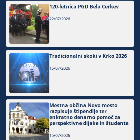
120-letnica PGD Bela Cerkev
22/07/2026
Tradicionalni skoki v Krko 2026
15/07/2026
Mestna občina Novo mesto
razpisuje štipendije ter
enkratno denarno pomoč za
perspektivne dijake in študente
15/07/2026