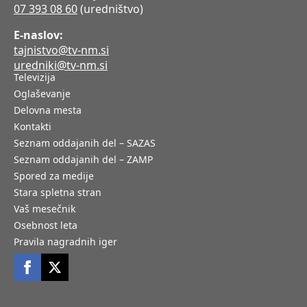
07 393 08 60
(uredništvo)
E-naslov:
tajnistvo@tv-nm.si
uredniki@tv-nm.si
Televizija
Oglaševanje
Delovna mesta
Kontakti
Seznam oddajanih del – SAZAS
Seznam oddajanih del – ZAMP
Spored za medije
Stara spletna stran
Vaš mesečnik
Osebnost leta
Pravila nagradnih iger