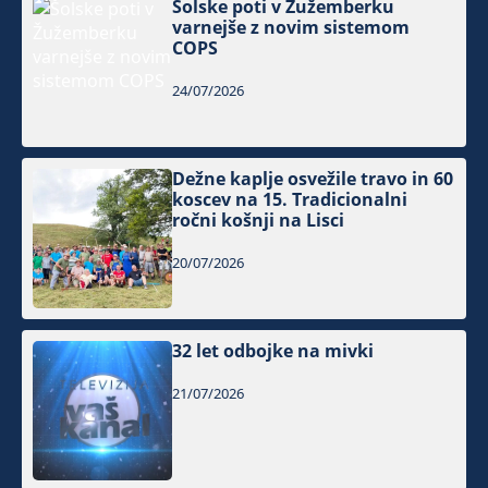
Šolske poti v Žužemberku
varnejše z novim sistemom
COPS
24/07/2026
Dežne kaplje osvežile travo in 60
koscev na 15. Tradicionalni
ročni košnji na Lisci
20/07/2026
32 let odbojke na mivki
21/07/2026