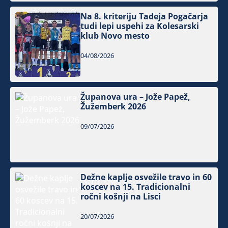
Na 8. kriteriju Tadeja Pogačarja
tudi lepi uspehi za Kolesarski
klub Novo mesto
04/08/2026
Županova ura – Jože Papež,
Žužemberk 2026
09/07/2026
Dežne kaplje osvežile travo in 60
koscev na 15. Tradicionalni
ročni košnji na Lisci
20/07/2026