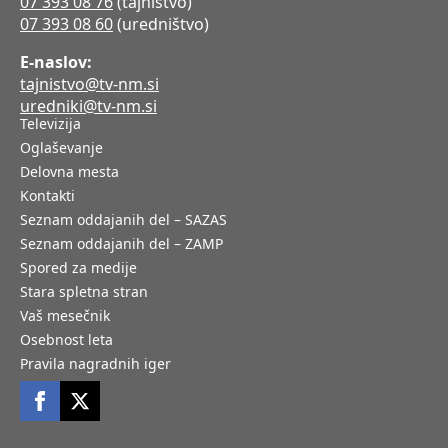
07 393 08 76
(tajništvo)
07 393 08 60
(uredništvo)
E-naslov:
tajnistvo@tv-nm.si
uredniki@tv-nm.si
Televizija
Oglaševanje
Delovna mesta
Kontakti
Seznam oddajanih del – SAZAS
Seznam oddajanih del – ZAMP
Spored za medije
Stara spletna stran
Vaš mesečnik
Osebnost leta
Pravila nagradnih iger