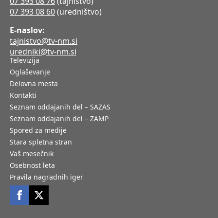
07 393 08 76
(tajništvo)
07 393 08 60
(uredništvo)
E-naslov:
tajnistvo@tv-nm.si
uredniki@tv-nm.si
Televizija
Oglaševanje
Delovna mesta
Kontakti
Seznam oddajanih del – SAZAS
Seznam oddajanih del – ZAMP
Spored za medije
Stara spletna stran
Vaš mesečnik
Osebnost leta
Pravila nagradnih iger