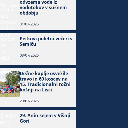
odvzema vode iz
vodotokov v sušnem
obdobju
31/07/2026
Petkovi poletni večeri v
Semiču
08/07/2026
Dežne kaplje osvežile
travo in 60 koscev na
15. Tradicionalni ročni
košnji na Lisci
20/07/2026
29. Anin sejem v Višnji
Gori