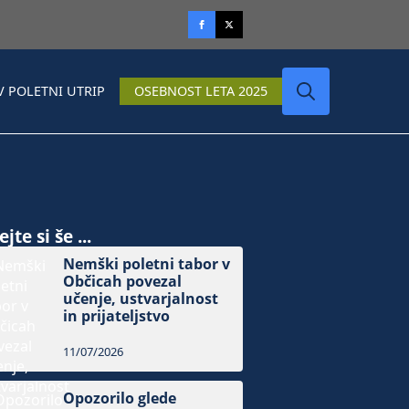
V POLETNI UTRIP
OSEBNOST LETA 2025
Search
for:
jte si še ...
Nemški poletni tabor v
Občicah povezal
učenje, ustvarjalnost
in prijateljstvo
11/07/2026
Opozorilo glede