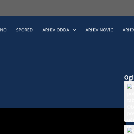
LNO
SPORED
ARHIV ODDAJ
ARHIV NOVIC
ARHI
Ogle